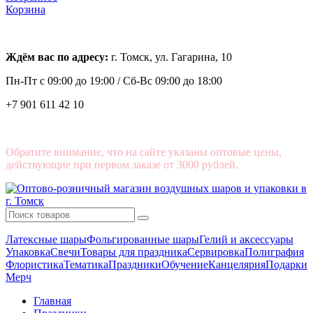
Корзина
Ждём вас по адресу:
г. Томск, ул. Гагарина, 10
Пн-Пт с
09:00 до 19:00 /
Сб-Вс 09:00 до 18:00
+7 901 611 42 10
Обратите внимание, что на сайте указаны оптовые цены,
действующие при первом заказе от 3000 рублей.
Латексные шары
Фольгированные шары
Гелий и аксессуары
Упаковка
Свечи
Товары для праздника
Сервировка
Полиграфия
Флористика
Тематика
Праздники
Обучение
Канцелярия
Подарки
Мерч
Главная