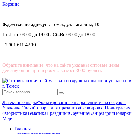
Корзина
Ждём вас по адресу:
г. Томск, ул. Гагарина, 10
Пн-Пт с
09:00 до 19:00 /
Сб-Вс 09:00 до 18:00
+7 901 611 42 10
Обратите внимание, что на сайте указаны оптовые цены,
действующие при первом заказе от 3000 рублей.
Латексные шары
Фольгированные шары
Гелий и аксессуары
Упаковка
Свечи
Товары для праздника
Сервировка
Полиграфия
Флористика
Тематика
Праздники
Обучение
Канцелярия
Подарки
Мерч
Главная