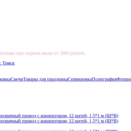
вующие при первом заказе от 3000 рублей.
ковка
Свечи
Товары для праздника
Сервировка
Полиграфия
Флори