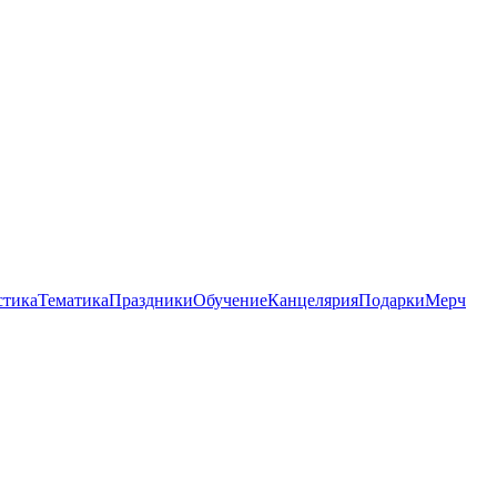
стика
Тематика
Праздники
Обучение
Канцелярия
Подарки
Мерч