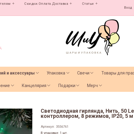
ателям
Скидки.Оплата.Доставка
Статьи
Вход
,
лий и аксессуары
Упаковка
Свечи
Товары для пра
чение
Канцелярия
Подарки
Мерч
Светодиодная гирлянда, Нить, 50 L
контроллером, 8 режимов, IP20, 5 м 
Артикул:
3556761
В упаковке: 1 шт.