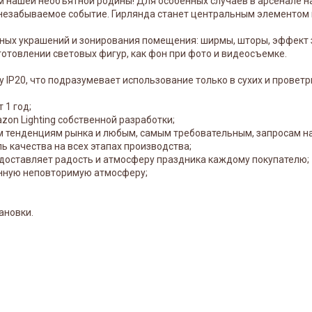
дом нашей необъятной родины! Для особенных случаев в арсенале
незабываемое событие. Гирлянда станет центральным элементом н
ых украшений и зонирования помещения: ширмы, шторы, эффект з
готовлении световых фигур, как фон при фото и видеосъемке.
у IP20, что подразумевает использование только в сухих и прове
 1 год;
zon Lighting собственной разработки;
 тенденциям рынка и любым, самым требовательным, запросам на
ь качества на всех этапах производства;
, доставляет радость и атмосферу праздника каждому покупателю;
нную неповторимую атмосферу;
ановки.