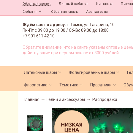
Личный кабинет
Контакты
Покуп
Обратный звонок
События
Обратная связь
Аренда зала
Ждём вас по адресу:
г. Томск, ул. Гагарина, 10
Пн-Пт с
09:00 до 19:00 /
Сб-Вс 09:00 до 18:00
+7 901 611 42 10
Обратите внимание, что на сайте указаны оптовые цены
действующие при первом заказе от 3000 рублей.
Латексные шары
Фольгированные шары
Ге
Флористика
Тематика
Праздники
Обу
Главная
Гелий и аксессуары
Распродажа