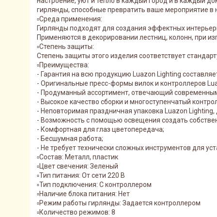
настроение, уют и тепло в каждый город и в каждый 
гирлянды, способные превратить ваше мероприятие в 
▫️Среда применения:
Гирлянды подходят для создания эффектных интерьерн
Применяются в декорировании лестниц, колонн, при из
▫️Степень защиты:
Степень защиты этого изделия соответствует стандарт
▫️Преимущества:
- Гарантия на всю продукцию Luazon Lighting составляет
- Оригинальные пресс-формы вилок и контроллеров Lua
- Продуманный ассортимент, отвечающий современным
- Высокое качество сборки и многоступенчатый контрол
- Неповторимая праздничная упаковка Luazon Lighting
- Возможность с помощью освещения создать собстве
- Комфортная для глаз цветопередача;
- Бесшумная работа;
- Не требует технически сложных инструментов для уст
▫️Состав: Металл, пластик
▫️Цвет свечения: Зеленый
▫️Тип питания: От сети 220 В
▫️Тип подключения: С контроллером
▫️Наличие блока питания: Нет
▫️Режим работы гирлянды: Задается контроллером
▫️Количество режимов: 8