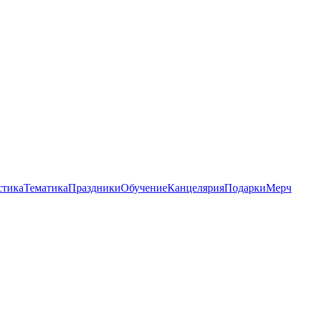
стика
Тематика
Праздники
Обучение
Канцелярия
Подарки
Мерч