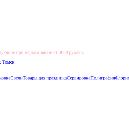
вующие при первом заказе от 3000 рублей.
ковка
Свечи
Товары для праздника
Сервировка
Полиграфия
Флори