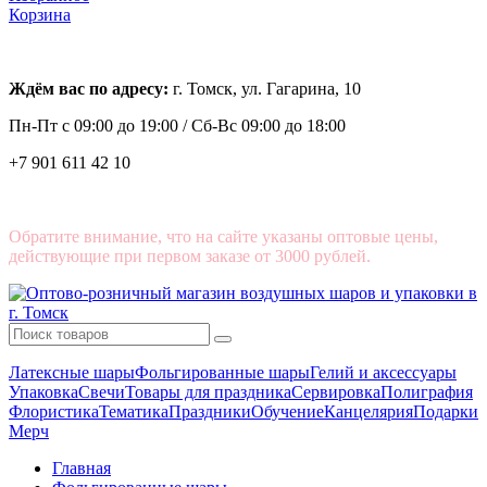
Корзина
Ждём вас по адресу:
г. Томск, ул. Гагарина, 10
Пн-Пт с
09:00 до 19:00 /
Сб-Вс 09:00 до 18:00
+7 901 611 42 10
Обратите внимание, что на сайте указаны оптовые цены,
действующие при первом заказе от 3000 рублей.
Латексные шары
Фольгированные шары
Гелий и аксессуары
Упаковка
Свечи
Товары для праздника
Сервировка
Полиграфия
Флористика
Тематика
Праздники
Обучение
Канцелярия
Подарки
Мерч
Главная