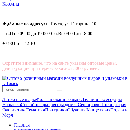
Корзина
Ждём вас по адресу:
г. Томск, ул. Гагарина, 10
Пн-Пт с
09:00 до 19:00 /
Сб-Вс 09:00 до 18:00
+7 901 611 42 10
Обратите внимание, что на сайте указаны оптовые цены,
действующие при первом заказе от 3000 рублей.
Латексные шары
Фольгированные шары
Гелий и аксессуары
Упаковка
Свечи
Товары для праздника
Сервировка
Полиграфия
Флористика
Тематика
Праздники
Обучение
Канцелярия
Подарки
Мерч
Главная