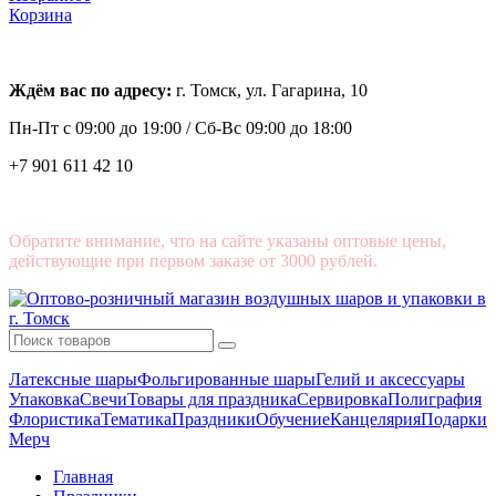
Корзина
Ждём вас по адресу:
г. Томск, ул. Гагарина, 10
Пн-Пт с
09:00 до 19:00 /
Сб-Вс 09:00 до 18:00
+7 901 611 42 10
Обратите внимание, что на сайте указаны оптовые цены,
действующие при первом заказе от 3000 рублей.
Латексные шары
Фольгированные шары
Гелий и аксессуары
Упаковка
Свечи
Товары для праздника
Сервировка
Полиграфия
Флористика
Тематика
Праздники
Обучение
Канцелярия
Подарки
Мерч
Главная