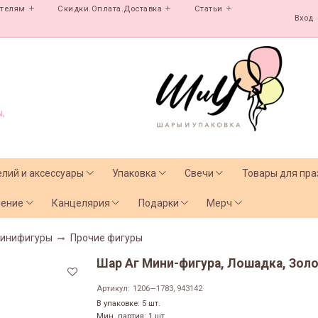
ателям
Скидки.Оплата.Доставка
Статьи
Вход
,
елий и аксессуары
Упаковка
Свечи
Товары для пра
чение
Канцелярия
Подарки
Мерч
инифигуры
Прочие фигуры
Шар Аг Мини-фигура, Лошадка, Золот
Артикул:
1206—1783, 943142
В упаковке: 5 шт.
Мин. партия: 1 шт