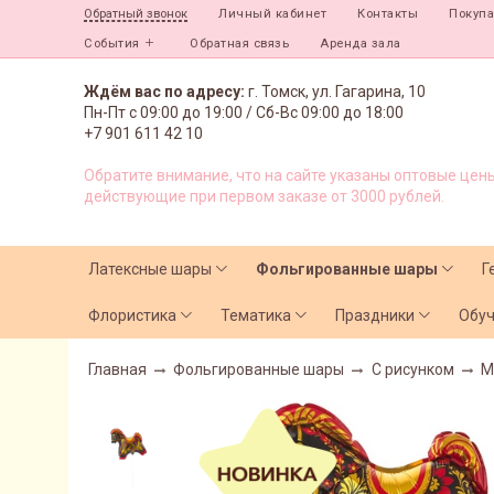
Личный кабинет
Контакты
Покуп
Обратный звонок
События
Обратная связь
Аренда зала
Ждём вас по адресу:
г. Томск, ул. Гагарина, 10
Пн-Пт с
09:00 до 19:00 /
Сб-Вс 09:00 до 18:00
+7 901 611 42 10
Обратите внимание, что на сайте указаны оптовые цены
действующие при первом заказе от 3000 рублей.
Латексные шары
Фольгированные шары
Г
Флористика
Тематика
Праздники
Обу
Главная
Фольгированные шары
С рисунком
М