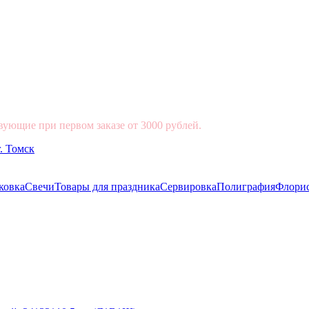
вующие при первом заказе от 3000 рублей.
ковка
Свечи
Товары для праздника
Сервировка
Полиграфия
Флори