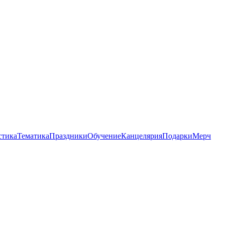
стика
Тематика
Праздники
Обучение
Канцелярия
Подарки
Мерч