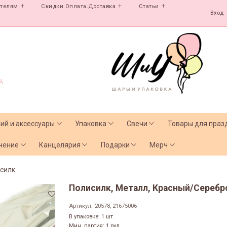
ателям
Скидки.Оплата.Доставка
Статьи
Вход
,
лий и аксессуары
Упаковка
Свечи
Товары для праз
чение
Канцелярия
Подарки
Мерч
силк
Полисилк, Металл, Красный/Серебро
Артикул:
20578, 21675006
В упаковке: 1 шт.
Мин. партия: 1 рул