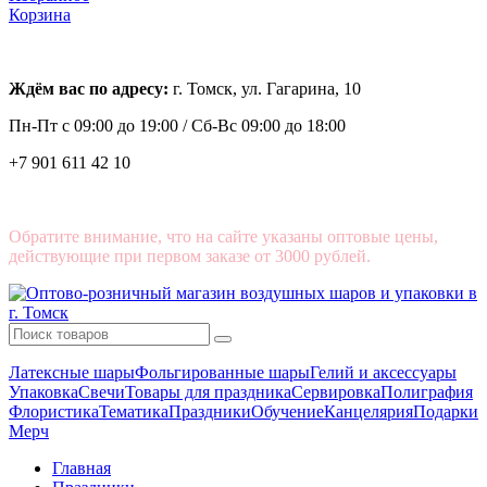
Корзина
Ждём вас по адресу:
г. Томск, ул. Гагарина, 10
Пн-Пт с
09:00 до 19:00 /
Сб-Вс 09:00 до 18:00
+7 901 611 42 10
Обратите внимание, что на сайте указаны оптовые цены,
действующие при первом заказе от 3000 рублей.
Латексные шары
Фольгированные шары
Гелий и аксессуары
Упаковка
Свечи
Товары для праздника
Сервировка
Полиграфия
Флористика
Тематика
Праздники
Обучение
Канцелярия
Подарки
Мерч
Главная