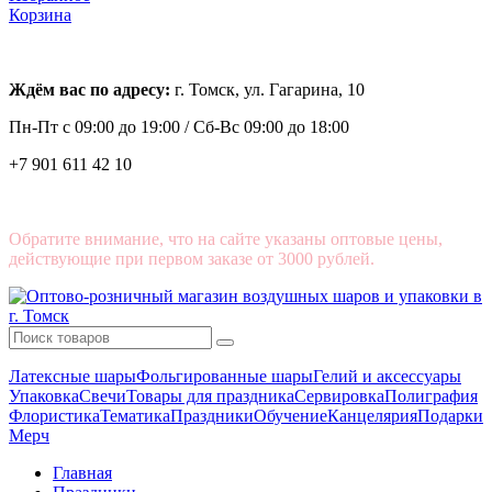
Корзина
Ждём вас по адресу:
г. Томск, ул. Гагарина, 10
Пн-Пт с
09:00 до 19:00 /
Сб-Вс 09:00 до 18:00
+7 901 611 42 10
Обратите внимание, что на сайте указаны оптовые цены,
действующие при первом заказе от 3000 рублей.
Латексные шары
Фольгированные шары
Гелий и аксессуары
Упаковка
Свечи
Товары для праздника
Сервировка
Полиграфия
Флористика
Тематика
Праздники
Обучение
Канцелярия
Подарки
Мерч
Главная