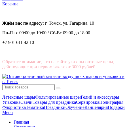
Корзина
Ждём вас по адресу:
г. Томск, ул. Гагарина, 10
Пн-Пт с
09:00 до 19:00 /
Сб-Вс 09:00 до 18:00
+7 901 611 42 10
Обратите внимание, что на сайте указаны оптовые цены,
действующие при первом заказе от 3000 рублей.
Латексные шары
Фольгированные шары
Гелий и аксессуары
Упаковка
Свечи
Товары для праздника
Сервировка
Полиграфия
Флористика
Тематика
Праздники
Обучение
Канцелярия
Подарки
Мерч
Главная