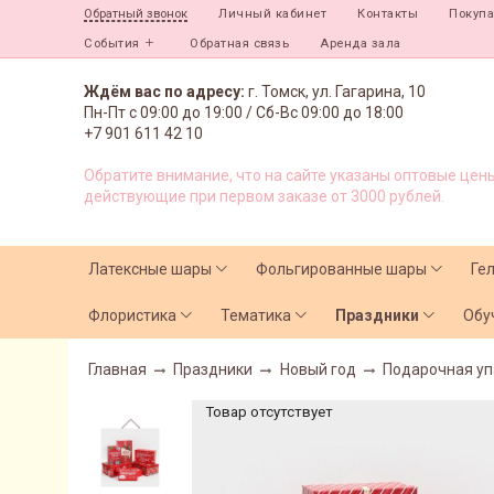
Личный кабинет
Контакты
Покуп
Обратный звонок
События
Обратная связь
Аренда зала
Ждём вас по адресу:
г. Томск, ул. Гагарина, 10
Пн-Пт с
09:00 до 19:00 /
Сб-Вс 09:00 до 18:00
+7 901 611 42 10
Обратите внимание, что на сайте указаны оптовые цены
действующие при первом заказе от 3000 рублей.
Латексные шары
Фольгированные шары
Ге
Флористика
Тематика
Праздники
Обу
Главная
Праздники
Новый год
Подарочная уп
Товар отсутствует