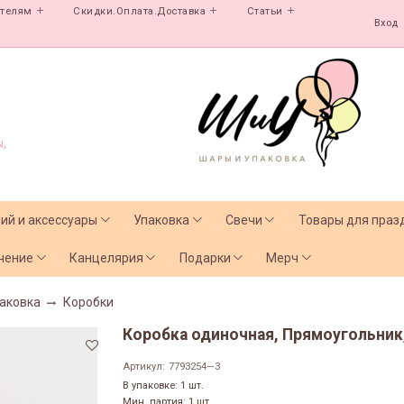
ателям
Скидки.Оплата.Доставка
Статьи
Вход
,
лий и аксессуары
Упаковка
Свечи
Товары для праз
чение
Канцелярия
Подарки
Мерч
аковка
Коробки
Коробка одиночная, Прямоугольник, 
Артикул:
7793254—3
В упаковке: 1 шт.
Мин. партия: 1 шт