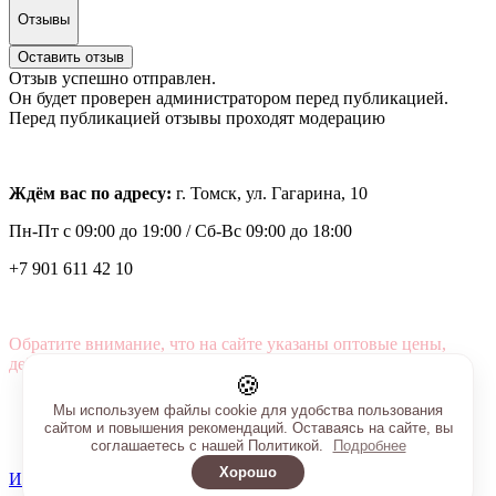
Отзывы
Оставить отзыв
Отзыв успешно отправлен.
Он будет проверен администратором перед публикацией.
Перед публикацией отзывы проходят модерацию
Ждём вас по адресу:
г. Томск, ул. Гагарина, 10
Пн-Пт с
09:00 до 19:00 /
Сб-Вс 09:00 до 18:00
+7 901 611 42 10
Обратите внимание, что на сайте указаны оптовые цены,
действующие при первом заказе от 3000 рублей.
🍪
Мы используем файлы cookie для удобства пользования
сайтом и повышения рекомендаций. Оставаясь на сайте, вы
соглашаетесь с нашей Политикой.
Подробнее
Хорошо
Интернет-магазин создан на InSales