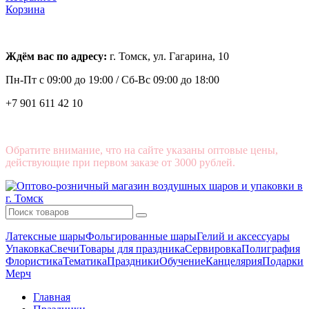
Корзина
Ждём вас по адресу:
г. Томск, ул. Гагарина, 10
Пн-Пт с
09:00 до 19:00 /
Сб-Вс 09:00 до 18:00
+7 901 611 42 10
Обратите внимание, что на сайте указаны оптовые цены,
действующие при первом заказе от 3000 рублей.
Латексные шары
Фольгированные шары
Гелий и аксессуары
Упаковка
Свечи
Товары для праздника
Сервировка
Полиграфия
Флористика
Тематика
Праздники
Обучение
Канцелярия
Подарки
Мерч
Главная