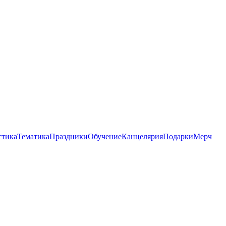
стика
Тематика
Праздники
Обучение
Канцелярия
Подарки
Мерч