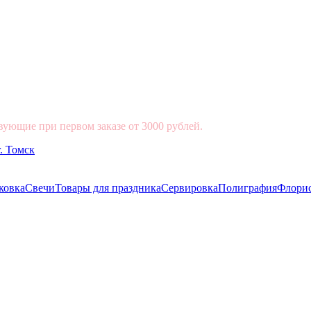
вующие при первом заказе от 3000 рублей.
ковка
Свечи
Товары для праздника
Сервировка
Полиграфия
Флори