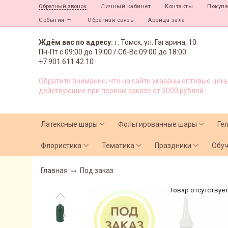
Личный кабинет
Контакты
Покуп
Обратный звонок
События
Обратная связь
Аренда зала
Ждём вас по адресу:
г. Томск, ул. Гагарина, 10
Пн-Пт с
09:00 до 19:00 /
Сб-Вс 09:00 до 18:00
+7 901 611 42 10
Обратите внимание, что на сайте указаны оптовые цены
действующие при первом заказе от 3000 рублей.
Латексные шары
Фольгированные шары
Ге
Флористика
Тематика
Праздники
Обу
Главная
Под заказ
Товар отсутствуе