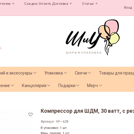
ателям
Скидки.Оплата.Доставка
Статьи
Вход
,
лий и аксессуары
Упаковка
Свечи
Товары для праз
чение
Канцелярия
Подарки
Мерч
Компрессор для ШДМ, 30 ватт, с рез
т
Артикул:
HF—628
В упаковке: 1 шт.
Мин. партия: 1 шт