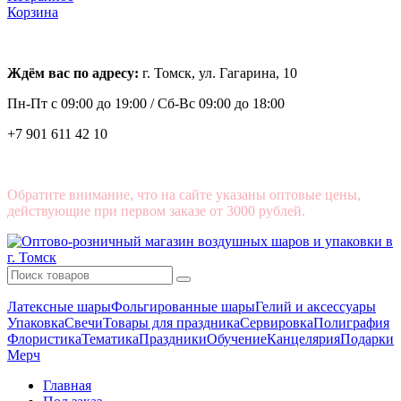
Корзина
Ждём вас по адресу:
г. Томск, ул. Гагарина, 10
Пн-Пт с
09:00 до 19:00 /
Сб-Вс 09:00 до 18:00
+7 901 611 42 10
Обратите внимание, что на сайте указаны оптовые цены,
действующие при первом заказе от 3000 рублей.
Латексные шары
Фольгированные шары
Гелий и аксессуары
Упаковка
Свечи
Товары для праздника
Сервировка
Полиграфия
Флористика
Тематика
Праздники
Обучение
Канцелярия
Подарки
Мерч
Главная