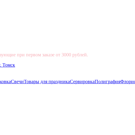
вующие при первом заказе от 3000 рублей.
ковка
Свечи
Товары для праздника
Сервировка
Полиграфия
Флори