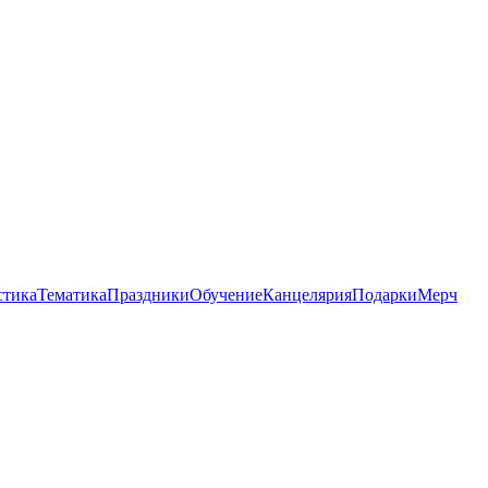
стика
Тематика
Праздники
Обучение
Канцелярия
Подарки
Мерч