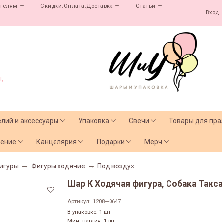
ателям
Скидки.Оплата.Доставка
Статьи
Вход
,
елий и аксессуары
Упаковка
Свечи
Товары для пра
чение
Канцелярия
Подарки
Мерч
игуры
Фигуры ходячие
Под воздух
Шар К Ходячая фигура, Собака Такса,
Артикул:
1208—0647
В упаковке: 1 шт.
Мин. партия: 1 шт