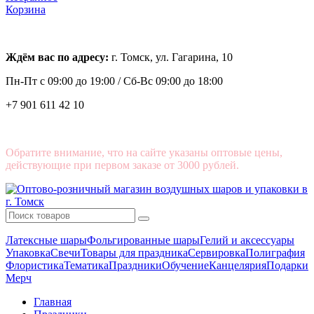
Корзина
Ждём вас по адресу:
г. Томск, ул. Гагарина, 10
Пн-Пт с
09:00 до 19:00 /
Сб-Вс 09:00 до 18:00
+7 901 611 42 10
Обратите внимание, что на сайте указаны оптовые цены,
действующие при первом заказе от 3000 рублей.
Латексные шары
Фольгированные шары
Гелий и аксессуары
Упаковка
Свечи
Товары для праздника
Сервировка
Полиграфия
Флористика
Тематика
Праздники
Обучение
Канцелярия
Подарки
Мерч
Главная