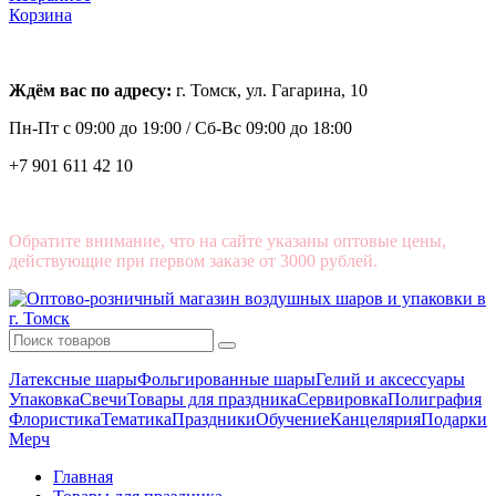
Корзина
Ждём вас по адресу:
г. Томск, ул. Гагарина, 10
Пн-Пт с
09:00 до 19:00 /
Сб-Вс 09:00 до 18:00
+7 901 611 42 10
Обратите внимание, что на сайте указаны оптовые цены,
действующие при первом заказе от 3000 рублей.
Латексные шары
Фольгированные шары
Гелий и аксессуары
Упаковка
Свечи
Товары для праздника
Сервировка
Полиграфия
Флористика
Тематика
Праздники
Обучение
Канцелярия
Подарки
Мерч
Главная