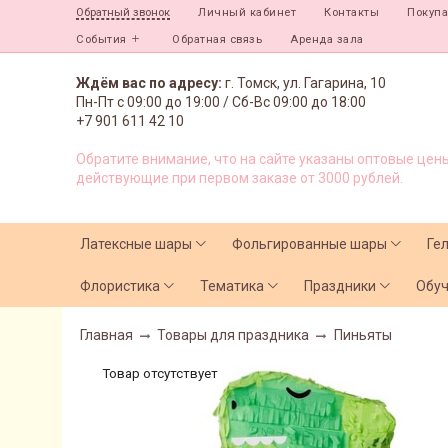
Личный кабинет
Контакты
Покуп
Обратный звонок
События
Обратная связь
Аренда зала
Ждём вас по адресу:
г. Томск, ул. Гагарина, 10
Пн-Пт с
09:00 до 19:00 /
Сб-Вс 09:00 до 18:00
+7 901 611 42 10
Обратите внимание, что на сайте указаны оптовые цены
действующие при первом заказе от 3000 рублей.
Латексные шары
Фольгированные шары
Ге
Флористика
Тематика
Праздники
Обу
Главная
Товары для праздника
Пиньяты
Товар отсутствует