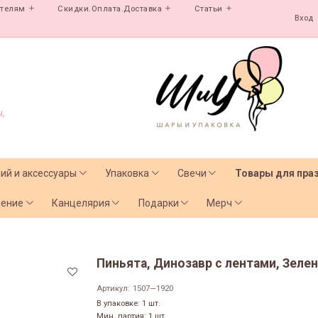
ателям
Скидки.Оплата.Доставка
Статьи
Вход
,
лий и аксессуары
Упаковка
Свечи
Товары для пра
чение
Канцелярия
Подарки
Мерч
Пиньята, Динозавр с лентами, Зелены
Артикул:
1507—1920
В упаковке: 1 шт.
Мин. партия: 1 шт