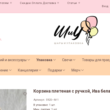
ателям
Скидки.Оплата.Доставка
Статьи
Вход
,
лий и аксессуары
Упаковка
Свечи
Товары для праз
чение
Канцелярия
Подарки
Мерч
Корзина плетеная с ручкой, Ива бела
Артикул:
5920—M-1
В упаковке: 1 шт.
Мин. партия: 1 шт