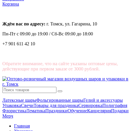
Корзина
Ждём вас по адресу:
г. Томск, ул. Гагарина, 10
Пн-Пт с
09:00 до 19:00 /
Сб-Вс 09:00 до 18:00
+7 901 611 42 10
Обратите внимание, что на сайте указаны оптовые цены,
действующие при первом заказе от 3000 рублей.
Латексные шары
Фольгированные шары
Гелий и аксессуары
Упаковка
Свечи
Товары для праздника
Сервировка
Полиграфия
Флористика
Тематика
Праздники
Обучение
Канцелярия
Подарки
Мерч
Главная