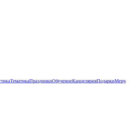
стика
Тематика
Праздники
Обучение
Канцелярия
Подарки
Мерч