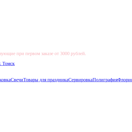
вующие при первом заказе от 3000 рублей.
ковка
Свечи
Товары для праздника
Сервировка
Полиграфия
Флори