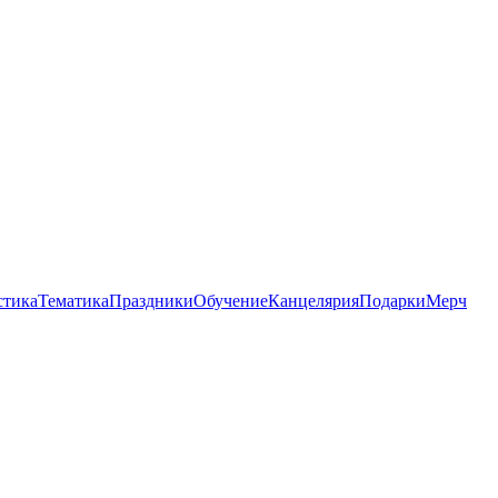
стика
Тематика
Праздники
Обучение
Канцелярия
Подарки
Мерч