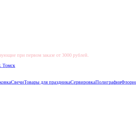
вующие при первом заказе от 3000 рублей.
ковка
Свечи
Товары для праздника
Сервировка
Полиграфия
Флори