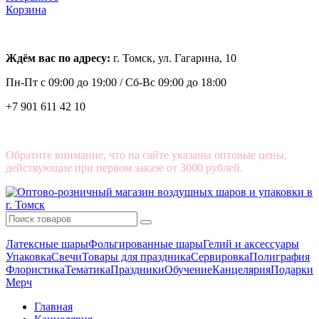
Корзина
Ждём вас по адресу:
г. Томск, ул. Гагарина, 10
Пн-Пт с
09:00 до 19:00 /
Сб-Вс 09:00 до 18:00
+7 901 611 42 10
Обратите внимание, что на сайте указаны оптовые цены,
действующие при первом заказе от 3000 рублей.
Латексные шары
Фольгированные шары
Гелий и аксессуары
Упаковка
Свечи
Товары для праздника
Сервировка
Полиграфия
Флористика
Тематика
Праздники
Обучение
Канцелярия
Подарки
Мерч
Главная