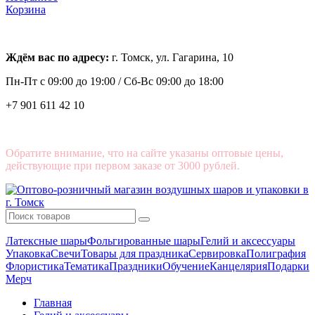
Корзина
Ждём вас по адресу:
г. Томск, ул. Гагарина, 10
Пн-Пт с
09:00 до 19:00 /
Сб-Вс 09:00 до 18:00
+7 901 611 42 10
Обратите внимание, что на сайте указаны оптовые цены,
действующие при первом заказе от 3000 рублей.
Латексные шары
Фольгированные шары
Гелий и аксессуары
Упаковка
Свечи
Товары для праздника
Сервировка
Полиграфия
Флористика
Тематика
Праздники
Обучение
Канцелярия
Подарки
Мерч
Главная