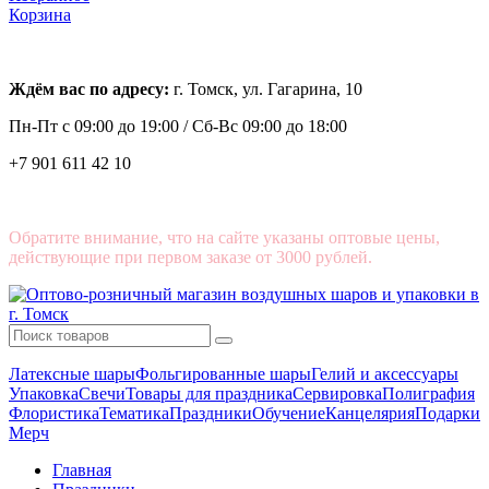
Корзина
Ждём вас по адресу:
г. Томск, ул. Гагарина, 10
Пн-Пт с
09:00 до 19:00 /
Сб-Вс 09:00 до 18:00
+7 901 611 42 10
Обратите внимание, что на сайте указаны оптовые цены,
действующие при первом заказе от 3000 рублей.
Латексные шары
Фольгированные шары
Гелий и аксессуары
Упаковка
Свечи
Товары для праздника
Сервировка
Полиграфия
Флористика
Тематика
Праздники
Обучение
Канцелярия
Подарки
Мерч
Главная