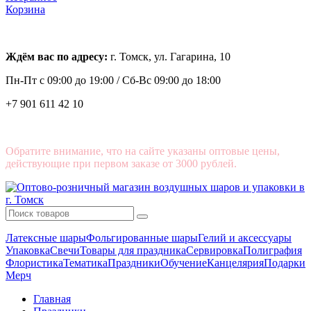
Корзина
Ждём вас по адресу:
г. Томск, ул. Гагарина, 10
Пн-Пт с
09:00 до 19:00 /
Сб-Вс 09:00 до 18:00
+7 901 611 42 10
Обратите внимание, что на сайте указаны оптовые цены,
действующие при первом заказе от 3000 рублей.
Латексные шары
Фольгированные шары
Гелий и аксессуары
Упаковка
Свечи
Товары для праздника
Сервировка
Полиграфия
Флористика
Тематика
Праздники
Обучение
Канцелярия
Подарки
Мерч
Главная