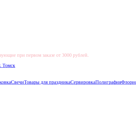
вующие при первом заказе от 3000 рублей.
ковка
Свечи
Товары для праздника
Сервировка
Полиграфия
Флори