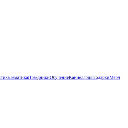
стика
Тематика
Праздники
Обучение
Канцелярия
Подарки
Мерч