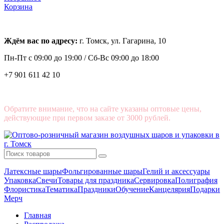
Корзина
Ждём вас по адресу:
г. Томск, ул. Гагарина, 10
Пн-Пт с
09:00 до 19:00 /
Сб-Вс 09:00 до 18:00
+7 901 611 42 10
Обратите внимание, что на сайте указаны оптовые цены,
действующие при первом заказе от 3000 рублей.
Латексные шары
Фольгированные шары
Гелий и аксессуары
Упаковка
Свечи
Товары для праздника
Сервировка
Полиграфия
Флористика
Тематика
Праздники
Обучение
Канцелярия
Подарки
Мерч
Главная