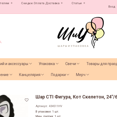
ателям
Скидки.Оплата.Доставка
Статьи
Вход
,
лий и аксессуары
Упаковка
Свечи
Товары для праз
чение
Канцелярия
Подарки
Мерч
Шар CTI Фигура, Кот Скелетон, 24"/6
Артикул:
434511HV
В упаковке: 1 шт.
Мин. партия: 1 шт