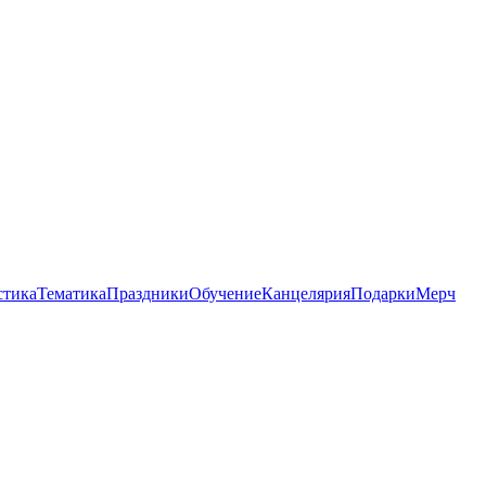
стика
Тематика
Праздники
Обучение
Канцелярия
Подарки
Мерч