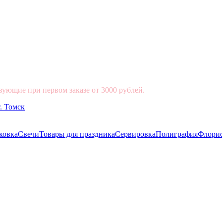
вующие при первом заказе от 3000 рублей.
ковка
Свечи
Товары для праздника
Сервировка
Полиграфия
Флори