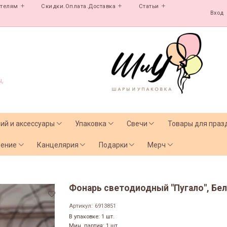
ателям
Скидки.Оплата.Доставка
Статьи
Вход
,
лий и аксессуары
Упаковка
Свечи
Товары для праз
чение
Канцелярия
Подарки
Мерч
Фонарь светодиодный "Пугало", Бел
Артикул:
6913851
В упаковке: 1 шт.
Мин. партия: 1 шт