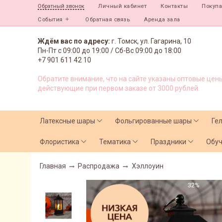
Личный кабинет
Контакты
Покуп
Обратный звонок
События
Обратная связь
Аренда зала
Ждём вас по адресу:
г. Томск, ул. Гагарина, 10
Пн-Пт с
09:00 до 19:00 /
Сб-Вс 09:00 до 18:00
+7 901 611 42 10
Обратите внимание, что на сайте указаны оптовые цены
действующие при первом заказе от 3000 рублей.
Латексные шары
Фольгированные шары
Ге
Флористика
Тематика
Праздники
Обу
Главная
Распродажа
Хэллоуин
32%