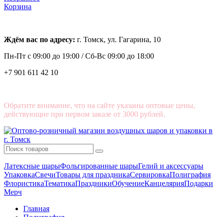
Корзина
Ждём вас по адресу:
г. Томск, ул. Гагарина, 10
Пн-Пт с
09:00 до 19:00 /
Сб-Вс 09:00 до 18:00
+7 901 611 42 10
Обратите внимание, что на сайте указаны оптовые цены,
действующие при первом заказе от 3000 рублей.
Латексные шары
Фольгированные шары
Гелий и аксессуары
Упаковка
Свечи
Товары для праздника
Сервировка
Полиграфия
Флористика
Тематика
Праздники
Обучение
Канцелярия
Подарки
Мерч
Главная