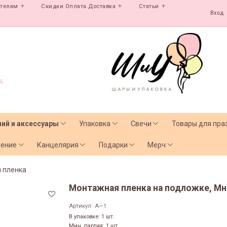
ателям
Скидки.Оплата.Доставка
Статьи
Вход
,
лий и аксессуары
Упаковка
Свечи
Товары для пра
чение
Канцелярия
Подарки
Мерч
 пленка
Монтажная пленка на подложке, Мно
Артикул:
А—1
В упаковке: 1 шт.
Мин. партия: 1 шт