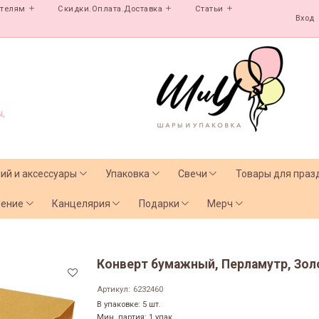
ателям
Скидки.Оплата.Доставка
Статьи
Вход
,
лий и аксессуары
Упаковка
Свечи
Товары для праз
чение
Канцелярия
Подарки
Мерч
Конверт бумажный, Перламутр, Золото
Артикул:
6232460
В упаковке: 5 шт.
Мин. партия: 1 упак