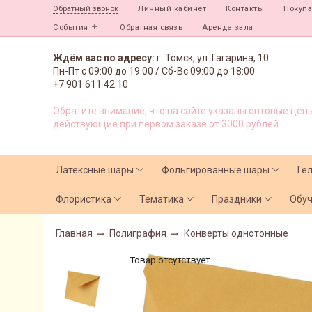
Личный кабинет
Контакты
Покуп
Обратный звонок
События
Обратная связь
Аренда зала
Ждём вас по адресу:
г. Томск, ул. Гагарина, 10
Пн-Пт с
09:00 до 19:00 /
Сб-Вс 09:00 до 18:00
+7 901 611 42 10
Обратите внимание, что на сайте указаны оптовые цены
действующие при первом заказе от 3000 рублей.
Латексные шары
Фольгированные шары
Ге
Флористика
Тематика
Праздники
Обу
Главная
Полиграфия
Конверты однотонные
Товар отсутствует