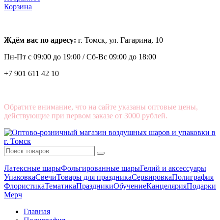
Корзина
Ждём вас по адресу:
г. Томск, ул. Гагарина, 10
Пн-Пт с
09:00 до 19:00 /
Сб-Вс 09:00 до 18:00
+7 901 611 42 10
Обратите внимание, что на сайте указаны оптовые цены,
действующие при первом заказе от 3000 рублей.
Латексные шары
Фольгированные шары
Гелий и аксессуары
Упаковка
Свечи
Товары для праздника
Сервировка
Полиграфия
Флористика
Тематика
Праздники
Обучение
Канцелярия
Подарки
Мерч
Главная