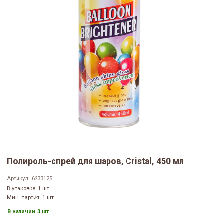
Полироль-спрей для шаров, Cristal, 450 мл
Артикул:
6233125
В упаковке: 1 шт.
Мин. партия: 1 шт
В наличии:
3 шт