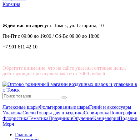
Корзина
Ждём вас по адресу:
г. Томск, ул. Гагарина, 10
Пн-Пт с
09:00 до 19:00 /
Сб-Вс 09:00 до 18:00
+7 901 611 42 10
Обратите внимание, что на сайте указаны оптовые цены,
действующие при первом заказе от 3000 рублей.
Латексные шары
Фольгированные шары
Гелий и аксессуары
Упаковка
Свечи
Товары для праздника
Сервировка
Полиграфия
Флористика
Тематика
Праздники
Обучение
Канцелярия
Подарки
Мерч
Главная