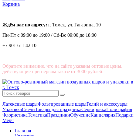
Корзина
Ждём вас по адресу:
г. Томск, ул. Гагарина, 10
Пн-Пт с
09:00 до 19:00 /
Сб-Вс 09:00 до 18:00
+7 901 611 42 10
Обратите внимание, что на сайте указаны оптовые цены,
действующие при первом заказе от 3000 рублей.
Латексные шары
Фольгированные шары
Гелий и аксессуары
Упаковка
Свечи
Товары для праздника
Сервировка
Полиграфия
Флористика
Тематика
Праздники
Обучение
Канцелярия
Подарки
Мерч
Главная