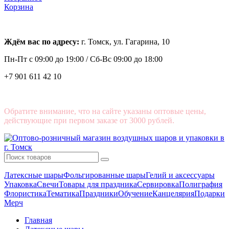
Корзина
Ждём вас по адресу:
г. Томск, ул. Гагарина, 10
Пн-Пт с
09:00 до 19:00 /
Сб-Вс 09:00 до 18:00
+7 901 611 42 10
Обратите внимание, что на сайте указаны оптовые цены,
действующие при первом заказе от 3000 рублей.
Латексные шары
Фольгированные шары
Гелий и аксессуары
Упаковка
Свечи
Товары для праздника
Сервировка
Полиграфия
Флористика
Тематика
Праздники
Обучение
Канцелярия
Подарки
Мерч
Главная