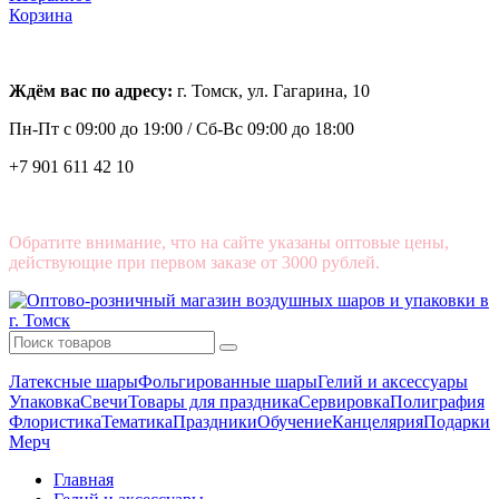
Корзина
Ждём вас по адресу:
г. Томск, ул. Гагарина, 10
Пн-Пт с
09:00 до 19:00 /
Сб-Вс 09:00 до 18:00
+7 901 611 42 10
Обратите внимание, что на сайте указаны оптовые цены,
действующие при первом заказе от 3000 рублей.
Латексные шары
Фольгированные шары
Гелий и аксессуары
Упаковка
Свечи
Товары для праздника
Сервировка
Полиграфия
Флористика
Тематика
Праздники
Обучение
Канцелярия
Подарки
Мерч
Главная