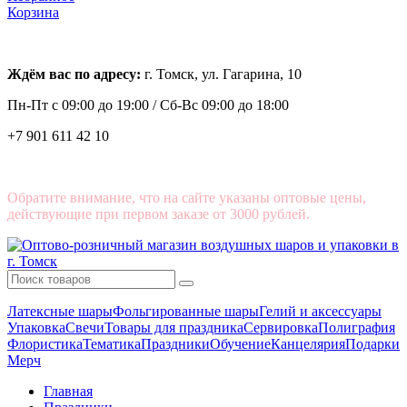
Корзина
Ждём вас по адресу:
г. Томск, ул. Гагарина, 10
Пн-Пт с
09:00 до 19:00 /
Сб-Вс 09:00 до 18:00
+7 901 611 42 10
Обратите внимание, что на сайте указаны оптовые цены,
действующие при первом заказе от 3000 рублей.
Латексные шары
Фольгированные шары
Гелий и аксессуары
Упаковка
Свечи
Товары для праздника
Сервировка
Полиграфия
Флористика
Тематика
Праздники
Обучение
Канцелярия
Подарки
Мерч
Главная