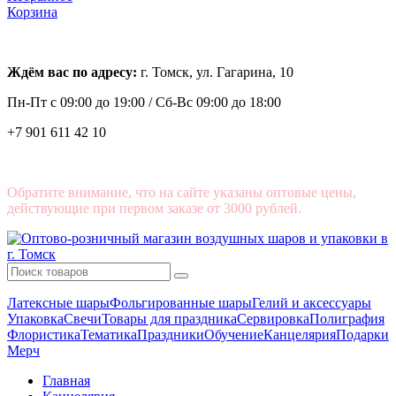
Корзина
Ждём вас по адресу:
г. Томск, ул. Гагарина, 10
Пн-Пт с
09:00 до 19:00 /
Сб-Вс 09:00 до 18:00
+7 901 611 42 10
Обратите внимание, что на сайте указаны оптовые цены,
действующие при первом заказе от 3000 рублей.
Латексные шары
Фольгированные шары
Гелий и аксессуары
Упаковка
Свечи
Товары для праздника
Сервировка
Полиграфия
Флористика
Тематика
Праздники
Обучение
Канцелярия
Подарки
Мерч
Главная