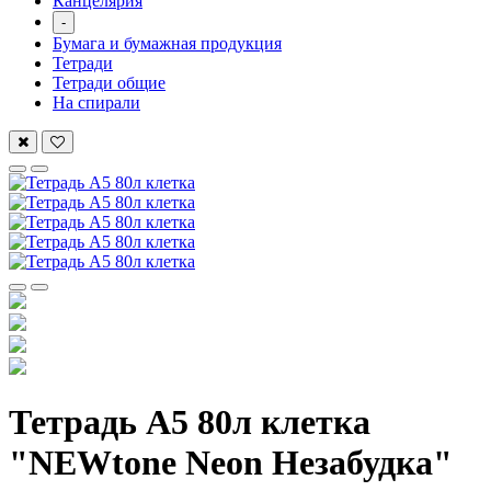
Канцелярия
-
Бумага и бумажная продукция
Тетради
Тетради общие
На спирали
Тетрадь А5 80л клетка
"NEWtone Neon Незабудка"