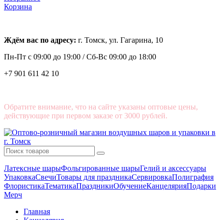
Корзина
Ждём вас по адресу:
г. Томск, ул. Гагарина, 10
Пн-Пт с
09:00 до 19:00 /
Сб-Вс 09:00 до 18:00
+7 901 611 42 10
Обратите внимание, что на сайте указаны оптовые цены,
действующие при первом заказе от 3000 рублей.
Латексные шары
Фольгированные шары
Гелий и аксессуары
Упаковка
Свечи
Товары для праздника
Сервировка
Полиграфия
Флористика
Тематика
Праздники
Обучение
Канцелярия
Подарки
Мерч
Главная